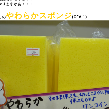
やりますかあ！！！
やわらかスポンジ
(O´∀｀)
この