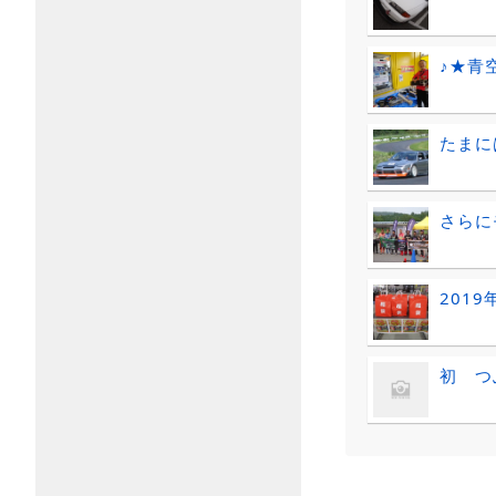
♪★青
たまに
さらに
201
初 つ