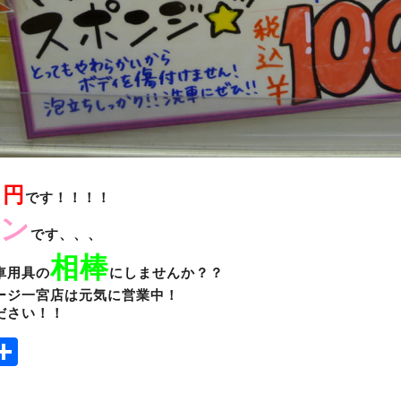
０円
です！！！！
ン
です、、、
相棒
車用具の
にしませんか？？
ージ一宮店は元気に営業中！
ださい！！
ook
tter
mail
Share