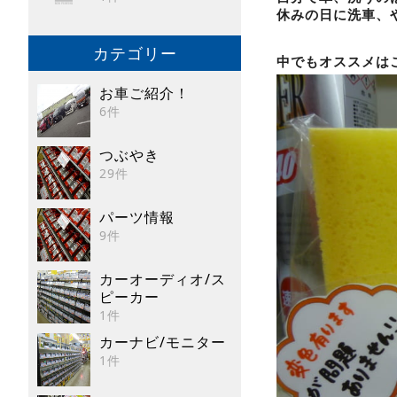
休みの日に洗車、
カテゴリー
中でもオススメは
お車ご紹介！
6件
つぶやき
29件
パーツ情報
9件
カーオーディオ/ス
ピーカー
1件
カーナビ/モニター
1件