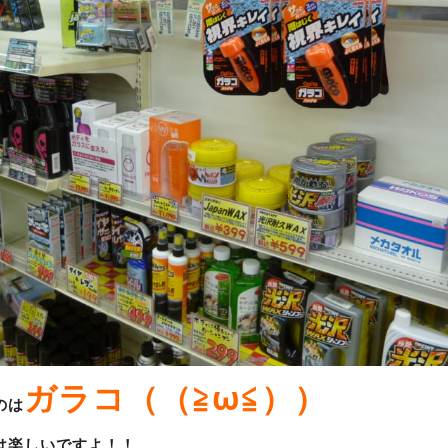
ガラコ（（≧ω≦））
のは
は楽しいですよ！！