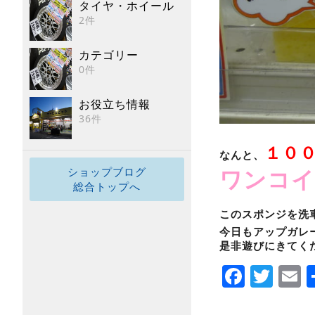
タイヤ・ホイール
2件
カテゴリー
0件
お役立ち情報
36件
１０
なんと、
ワンコイ
ショップブログ
総合トップへ
このスポンジを洗
今日もアップガレ
是非遊びにきてく
Faceb
Twi
E