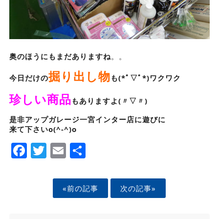
奥のほうにもまだありますね
。。
掘り出し物
今日だけの
も(*ﾟ▽ﾟ*)ワクワク
珍しい商品
もありますよ(〃▽〃)
是非アップガレージ一宮インター店に遊びに
来て下さいo(^-^)o
Facebook
Twitter
Email
Share
«前の記事
次の記事»