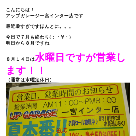
こんにちは！
アップガレージ一宮インター店です
最近暑すぎですほんとに。。。
今日で７月も終わり(；・∀・)
明日から８月ですね
水曜日ですが営業し
８月１４日は
ます！！
（通常は水曜定休日）