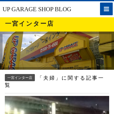
toggle
UP GARAGE SHOP BLOG
naviga
一宮インター店
「夫婦」に関する記事一
一宮インター店
覧