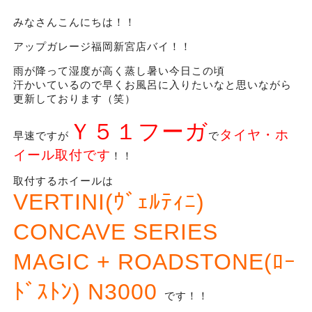
みなさんこんにちは！！
アップガレージ福岡新宮店バイ！！
雨が降って湿度が高く蒸し暑い今日この頃
汗かいているので早くお風呂に入りたいなと思いながら
更新しております（笑）
Ｙ５１フーガ
タイヤ・ホ
早速ですが
で
イール取付です
！！
取付するホイールは
VERTINI(ｳﾞｪﾙﾃｨﾆ)
CONCAVE SERIES
MAGIC + ROADSTONE(ﾛｰ
ﾄﾞｽﾄﾝ) N3000
です！！