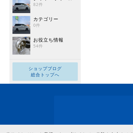
82件
カテゴリー
0件
お役立ち情報
54件
ショップブログ
総合トップへ