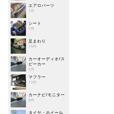
エアロパーツ
1件
シート
1件
足まわり
19件
カーオーディオ/ス
ピーカー
5件
マフラー
13件
カーナビ/モニター
8件
タイヤ・ホイール