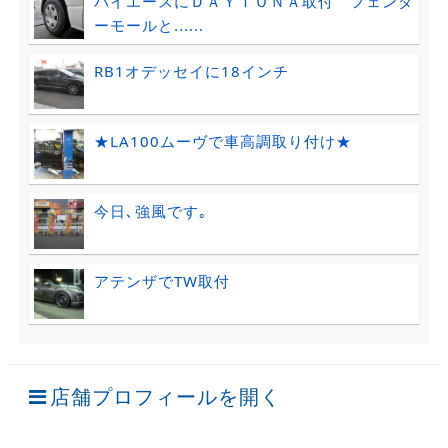
ハイエースにＤＡＹＴＯＮＡ取付 フェンダ
ーモールと......
RB1オデッセイに18インチ
★LA100ムーヴで車高調取り付け★
今日､強風です｡
アテンザでTW取付
店舗プロフィールを開く