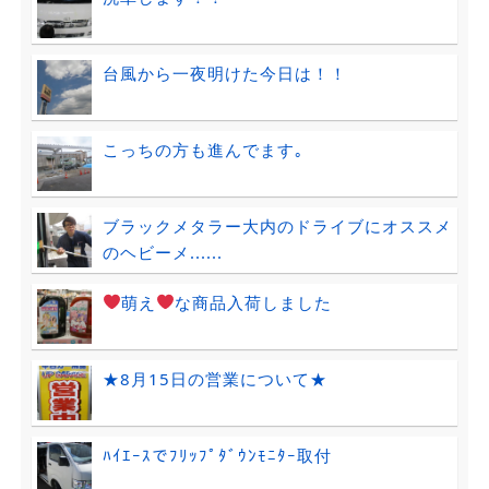
台風から一夜明けた今日は！！
こっちの方も進んでます｡
ブラックメタラー大内のドライブにオススメ
のヘビーメ......
萌え
な商品入荷しました
★8月15日の営業について★
ﾊｲｴｰｽでﾌﾘｯﾌﾟﾀﾞｳﾝﾓﾆﾀｰ取付