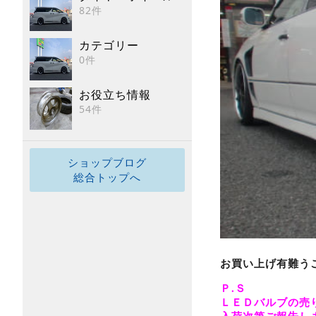
82件
カテゴリー
0件
お役立ち情報
54件
ショップブログ
総合トップへ
お買い上げ有難うご
Ｐ.Ｓ
ＬＥＤバルブの売