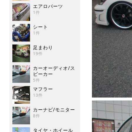
エアロパーツ
1件
シート
1件
足まわり
19件
カーオーディオ/ス
ピーカー
5件
マフラー
13件
カーナビ/モニター
8件
タイヤ・ホイール