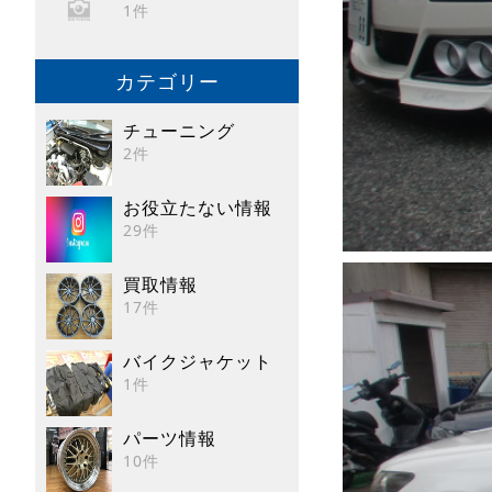
1件
カテゴリー
チューニング
2件
お役立たない情報
29件
買取情報
17件
バイクジャケット
1件
パーツ情報
10件