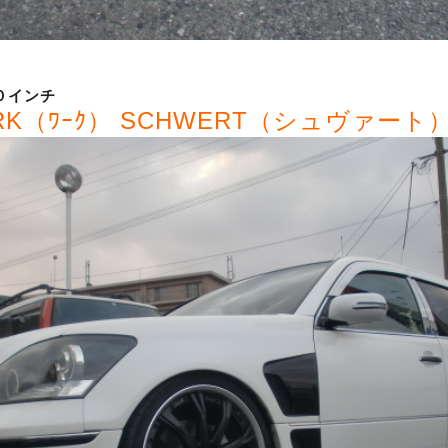
０インチ
RK（ﾜｰｸ） SCHWERT（シュヴァート）