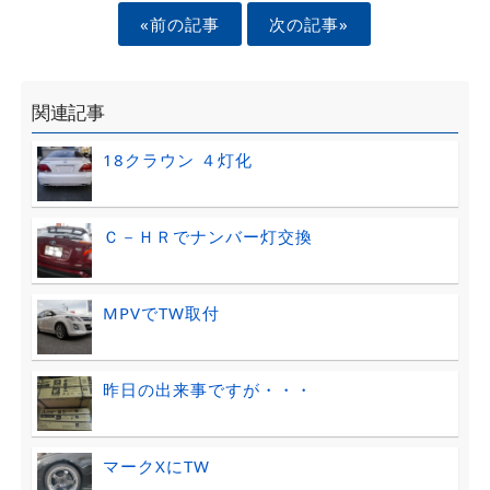
«前の記事
次の記事»
関連記事
18クラウン ４灯化
Ｃ－ＨＲでナンバー灯交換
MPVでTW取付
昨日の出来事ですが・・・
マークXにTW