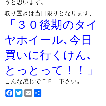
うと思います｡
取り置きは当日限りとなります｡
「３０後期のタイ
ヤホイール､今日
買いに行くけん､
とっとって！！」
こんな感じでＴＥＬ下さい｡
Facebook
Twitter
Email
Share