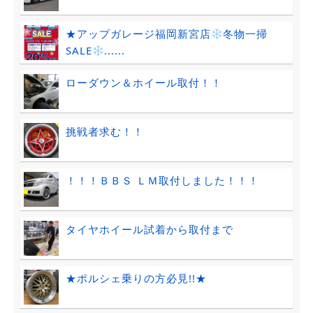
★アップガレージ福岡新宮店
冬物一掃
SALE
......
ローダウン＆ホイール取付！！
挑戦者求む！！
！！！ＢＢＳ ＬＭ取付しました！！！
タイヤホイール試着から取付まで
★ポルシェ乗りの方必見!!★