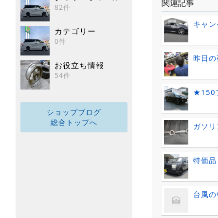
関連記事
82件
キャン
カテゴリー
0件
昨日の
お役立ち情報
54件
★15
ショップブログ
総合トップへ
ガソリ
特価品
台風の