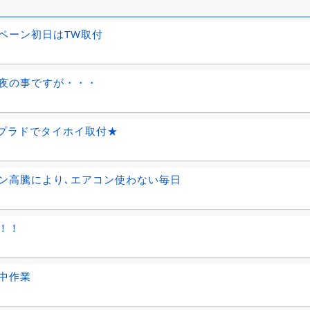
ペーン初日はTW取付
夜の事ですが・・・
0プラドでタイホイ取付★
ン高騰により､エアコン使わない毎日
！！
中作業