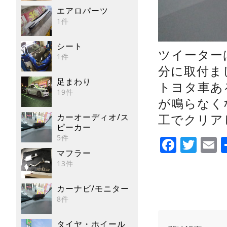
エアロパーツ
1件
シート
ツイーター
1件
分に取付ま
足まわり
トヨタ車あ
19件
が鳴らなく
工でクリア
カーオーディオ/ス
ピーカー
Faceb
Twi
E
5件
マフラー
13件
カーナビ/モニター
8件
タイヤ・ホイール