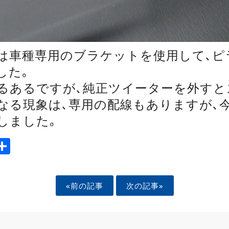
は車種専用のブラケットを使用して､ピ
した｡
るあるですが､純正ツイーターを外すと
なる現象は､専用の配線もありますが､
しました｡
ook
tter
mail
Share
«前の記事
次の記事»