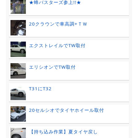
★蜂バスターズ参上!!★
20クラウンで車高調+ＴＷ
エクストレイルでTW取付
エリシオンでTW取付
T31にT32
20セルシオでタイヤホイール取付
【持ち込み作業】夏タイヤ戻し