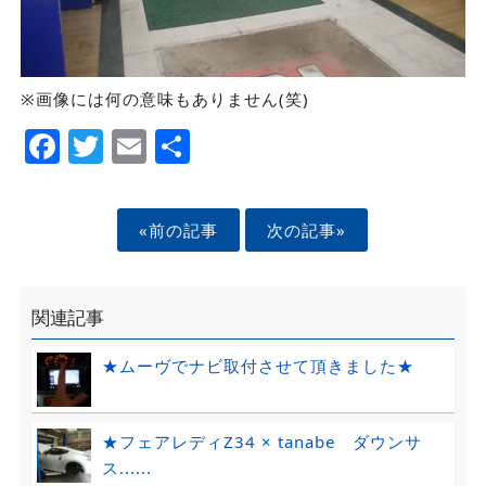
※画像には何の意味もありません(笑)
Facebook
Twitter
Email
Share
«前の記事
次の記事»
関連記事
★ムーヴでナビ取付させて頂きました★
★フェアレディZ34 × tanabe ダウンサ
ス......