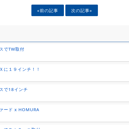
«前の記事
次の記事»
スでTW取付
Ｘに１９インチ！！
スで18インチ
ード x HOMURA