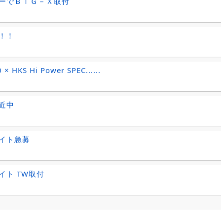
ーでＢＩＧ－Ｘ取付
！！
× HKS Hi Power SPEC......
近中
イト急募
イト TW取付