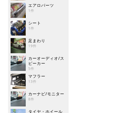
エアロパーツ
1件
シート
1件
足まわり
19件
カーオーディオ/ス
ピーカー
5件
マフラー
13件
カーナビ/モニター
8件
タイヤ・ホイール