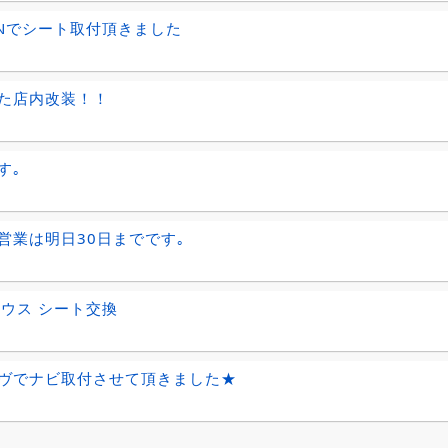
GNでシート取付頂きました
た店内改装！！
す｡
営業は明日30日までです｡
リウス シート交換
ヴでナビ取付させて頂きました★