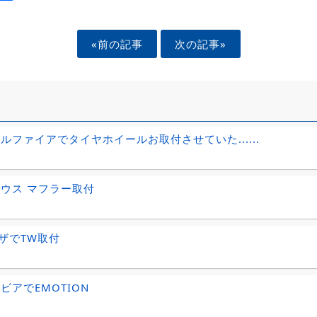
«前の記事
次の記事»
ェルファイアでタイヤホイールお取付させていた......
リウス マフラー取付
ザでTW取付
ビアでEMOTION