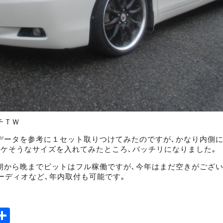
チＴＷ
データを参考に１セット取りつけてみたのですが､かなり内側
イケそうなサイズを入れてみたところ､バッチリになりました｡
朝から晩までピットはフル稼働ですが､今年はまだ空きがござい
ーディオなど､年内取付も可能です｡
ook
tter
mail
Share