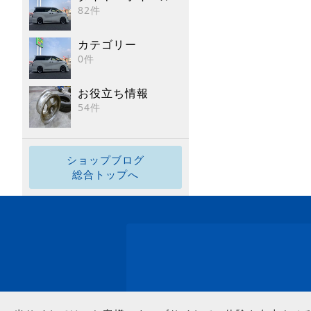
82件
カテゴリー
0件
お役立ち情報
54件
ショップブログ
総合トップへ