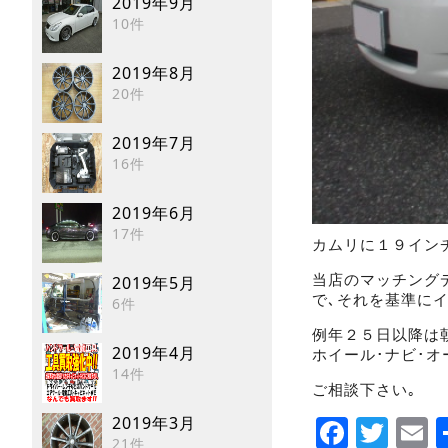
2019年9月
10件
2019年8月
20件
2019年7月
16件
2019年6月
17件
カムリに１９イン
当店のマッチング
2019年5月
で､それを基準に
6件
例年２５日以降は
2019年4月
ホイール･ナビ･オ
14件
ご相談下さい｡
Faceb
Twi
E
2019年3月
21件