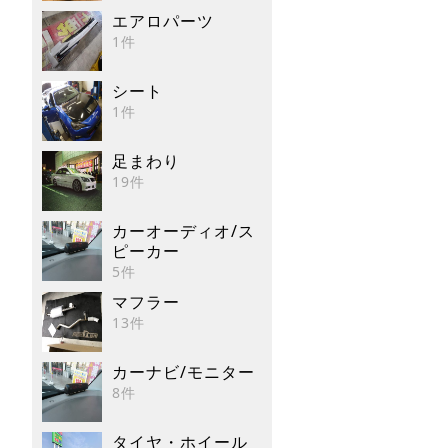
エアロパーツ
1件
シート
1件
足まわり
19件
カーオーディオ/ス
ピーカー
5件
マフラー
13件
カーナビ/モニター
8件
タイヤ・ホイール