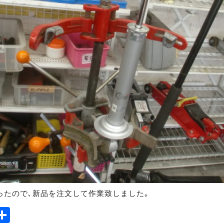
ったので､新品を注文して作業致しました｡
ook
tter
mail
Share