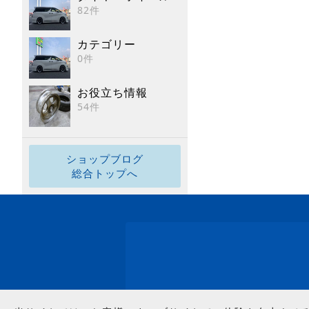
82件
カテゴリー
0件
お役立ち情報
54件
ショップブログ
総合トップへ