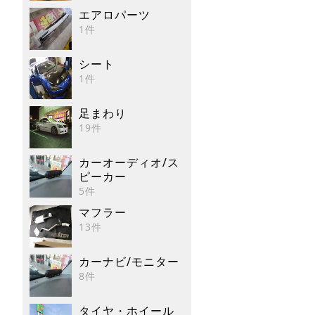
エアロパーツ
1件
シート
1件
足まわり
19件
カーオーディオ/ス
ピーカー
5件
マフラー
13件
カーナビ/モニター
8件
タイヤ・ホイール