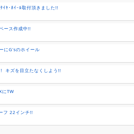
でﾀｲﾔ･ﾎｲｰﾙ取付頂きました!!
ペース作成中!!
ーにG'sのホイール
！ キズを目立たなくしよう!!
XにTW
ーフ 22インチ!!