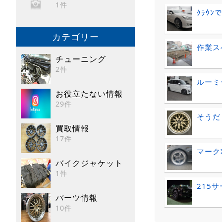
1件
ｸﾗｳﾝ
カテゴリー
作業ス
チューニング
2件
ルーミ
お役立たない情報
29件
そうだ
買取情報
17件
マーク
バイクジャケット
1件
215サ
パーツ情報
10件