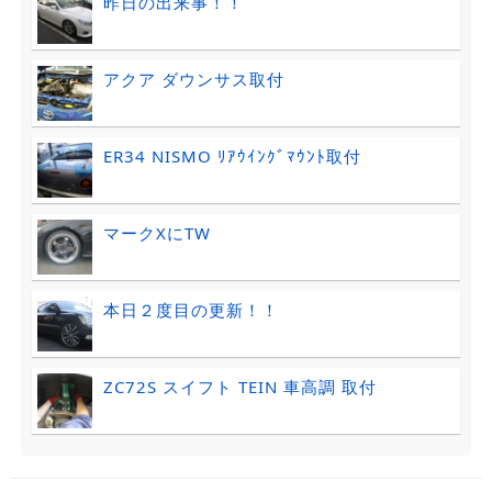
昨日の出来事！！
アクア ダウンサス取付
ER34 NISMO ﾘｱｳｲﾝｸﾞﾏｳﾝﾄ取付
マークXにTW
本日２度目の更新！！
ZC72S スイフト TEIN 車高調 取付