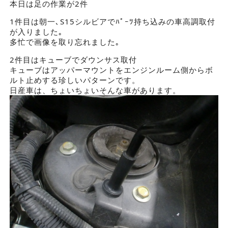
本日は足の作業が2件
1件目は朝一､S15シルビアでﾊﾟｰﾂ持ち込みの車高調取付
が入りました｡
多忙で画像を取り忘れました｡
2件目はキューブでダウンサス取付
キューブはアッパーマウントをエンジンルーム側からボ
ルト止めする珍しいパターンです。
日産車は、ちょいちょいそんな車があります。