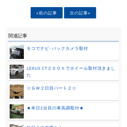
«前の記事
次の記事»
関連記事
モコでナビ･バックカメラ取付
LEXUS CT２００ｈでホイール取付頂きまし
た
☆ＧＷ２日目パート２☆
★本日2台目の車高調取付★