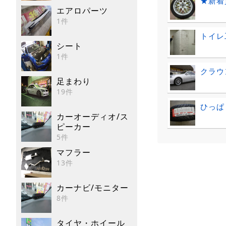
★新着
エアロパーツ
1件
トイレ
シート
1件
クラウ
足まわり
19件
ひっぱ
カーオーディオ/ス
ピーカー
5件
マフラー
13件
カーナビ/モニター
8件
タイヤ・ホイール