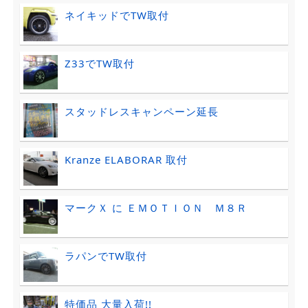
ネイキッドでTW取付
Z33でTW取付
スタッドレスキャンペーン延長
Kranze ELABORAR 取付
マークＸ に ＥＭＯＴＩＯＮ Ｍ８Ｒ
ラパンでTW取付
特価品 大量入荷!!