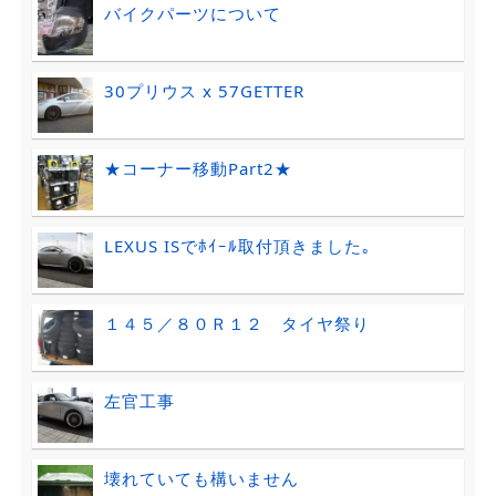
バイクパーツについて
30プリウス x 57GETTER
★コーナー移動Part2★
LEXUS ISでﾎｲｰﾙ取付頂きました｡
１４５／８０Ｒ１２ タイヤ祭り
左官工事
壊れていても構いません