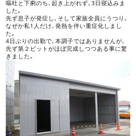
嘔吐と下痢のち､起き上がれず､3日寝込みま
した｡
先ず息子が発症し､そして家族全員にうつり､
なぜか私1人だけ､発熱を伴い重症化しまし
た｡
4日ぶりの出勤で､本調子ではありませんが､
先ず第２ピットがほぼ完成しつつある事に驚
きました｡