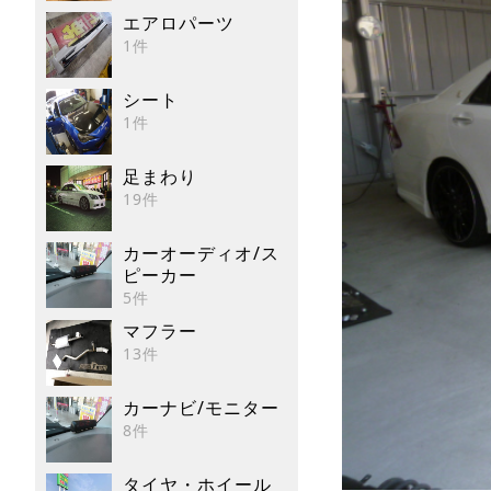
エアロパーツ
1件
シート
1件
足まわり
19件
カーオーディオ/ス
ピーカー
5件
マフラー
13件
カーナビ/モニター
8件
タイヤ・ホイール