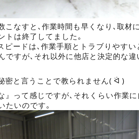
数こなすと､作業時間も早くなり､取材
ントは終了してました｡
スピードは､作業手順とトラブりやすい
んですが､それ以外に他店と決定的な違
密と言うことで教られません( ᐛ )
な』って感じですが､それくらい作業に
いたいのです｡