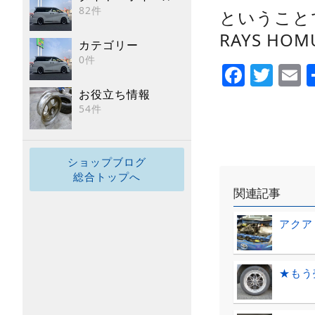
82件
ということ
RAYS H
カテゴリー
0件
Faceb
Twi
E
お役立ち情報
54件
ショップブログ
総合トップへ
関連記事
アクア
★もう