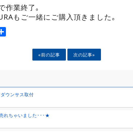
で作業終了｡
OMURAもご一緒にご購入頂きました｡
ook
tter
mail
Share
«前の記事
次の記事»
 ダウンサス取付
売れちゃいました･･･★