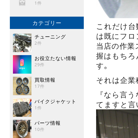
1件
カテゴリー
これだけ台
は既にフロ
チューニング
2件
当店の作業
握はもちろ
お役立たない情報
す｡
29件
それは企業秘
買取情報
17件
『なら言う
バイクジャケット
てますと言
1件
パーツ情報
10件