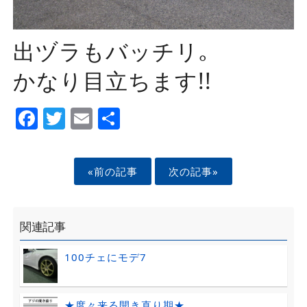
出ヅラもバッチリ｡
かなり目立ちます!!
Facebook
Twitter
Email
Share
«前の記事
次の記事»
関連記事
100チェにモデ7
★度々来る開き直り期★