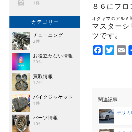
1件
８６にフロ
オクヤマのアルミ
カテゴリー
マスターシ
ツです｡
チューニング
2件
Faceb
Twi
E
お役立たない情報
29件
買取情報
17件
バイクジャケット
関連記事
1件
デリカ
パーツ情報
10件