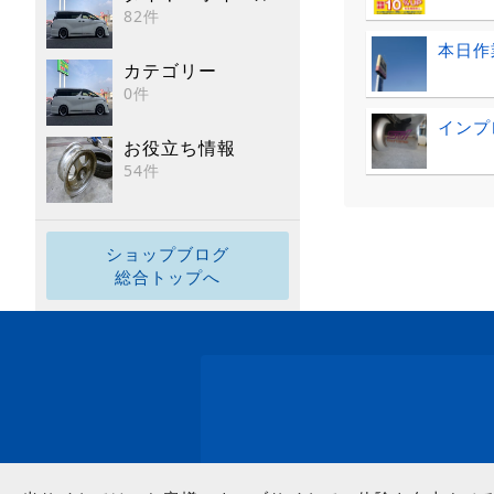
82件
本日作
カテゴリー
0件
インプレ
お役立ち情報
54件
ショップブログ
総合トップへ