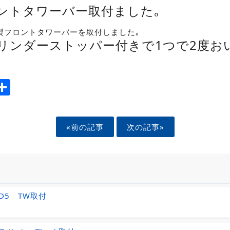
ントタワーバー取付ました｡
製フロントタワーバーを取付しました｡
リンダーストッパー付きで1つで2度お
ook
tter
mail
Share
«前の記事
次の記事»
D5 TW取付