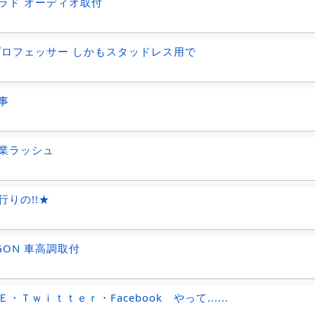
ラド オーディオ取付
プロフェッサー しかもスタッドレス用で
事
業ラッシュ
行りの!!★
GON 車高調取付
・Ｔｗｉｔｔｅｒ・Facebook やって......