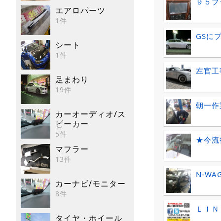
９５プ
エアロパーツ
1件
GSに
シート
1件
左官工
足まわり
19件
朝一作
カーオーディオ/ス
ピーカー
5件
★今流
マフラー
13件
N-WA
カーナビ/モニター
8件
ＬＩＮＥ
タイヤ・ホイール