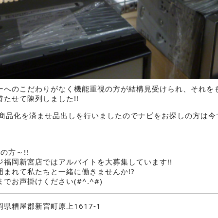
ーへのこだわりがなく機能重視の方が結構見受けられ、それを
たせて陳列しました!!
の商品化を済ませ品出しを行いましたのでナビをお探しの方は今で
の方～!!
ジ福岡新宮店ではアルバイトを大募集しています!!
囲まれて私たちと一緒に働きませんか!?
でお声掛けください(#^.^#)
岡県糟屋郡新宮町原上1617-1