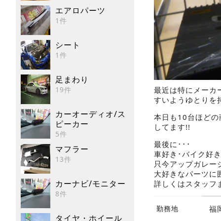
エアロパーツ
1件
シート
1件
足まわり
最近は特にメーカ
19件
すいようゆとりを持
カーオーディオ/ス
本日も10台ほど
ピーカー
してます!!
5件
最後に･･･
マフラー
車好き･バイク好き
13件
只今アップガレー
大好きなパーツに
カーナビ/モニター
詳しくはスタッフま
8件
勤務地
福
タイヤ・ホイール