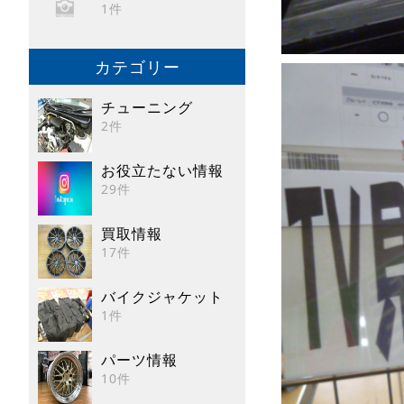
1件
カテゴリー
チューニング
2件
お役立たない情報
29件
買取情報
17件
バイクジャケット
1件
パーツ情報
10件