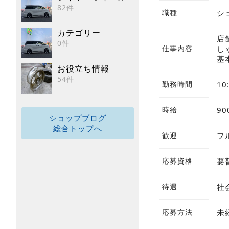
82件
職種
シ
カテゴリー
店
0件
仕事内容
し
基
お役立ち情報
54件
勤務時間
10
時給
9
ショップブログ
総合トップへ
歓迎
フ
応募資格
要
待遇
社
応募方法
未