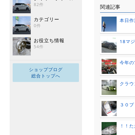
82件
関連記事
カテゴリー
本日作
0件
お役立ち情報
18マ
54件
今年の
ショップブログ
総合トップへ
クラウ
３０プ
！！た