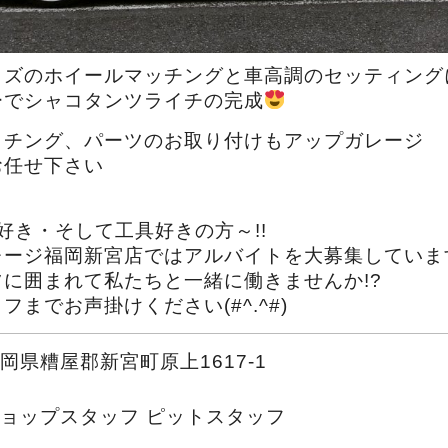
イズのホイールマッチングと車高調のセッティング
ーでシャコタンツライチの完成
ッチング、パーツのお取り付けもアップガレージ
お任せ下さい
好き・そして工具好きの方～!!
ージ福岡新宮店ではアルバイトを大募集しています
に囲まれて私たちと一緒に働きませんか!?
までお声掛けください(#^.^#)
岡県糟屋郡新宮町原上1617-1
ョップスタッフ ピットスタッフ