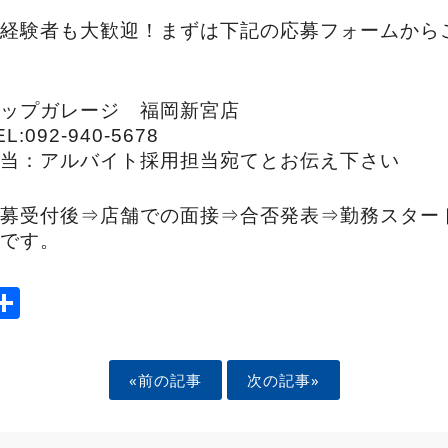
経験者も大歓迎！まずは下記の応募フォームから
ップガレージ 福岡新宮店
EL:092-940-5678
当：アルバイト採用担当宛てとお伝え下さい
募受付後⇒​店舗での面接⇒​合否発表​⇒​勤務スター
です。
ook
tter
mail
Share
«前の記事
次の記事»