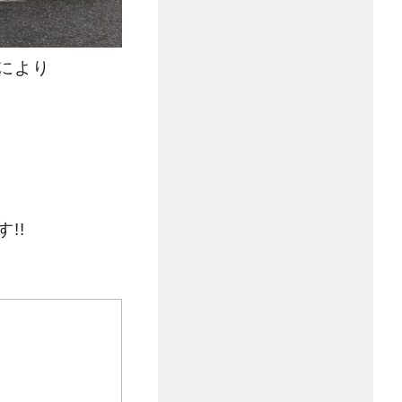
により
!!