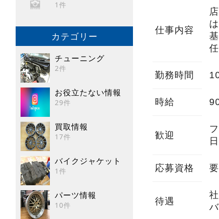
1件
店
は
仕事内容
カテゴリー
基
任
チューニング
2件
勤務時間
1
お役立たない情報
時給
9
29件
買取情報
フ
歓迎
17件
日
バイクジャケット
応募資格
要
1件
パーツ情報
社
待遇
10件
バ