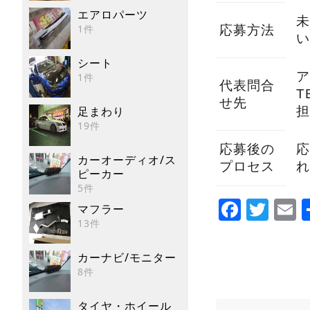
エアロパーツ
未
1件
応募方法
い
シート
ア
1件
代表問合
T
せ先
足まわり
担
19件
応募後の
応
カーオーディオ/ス
プロセス
れ
ピーカー
5件
Faceb
Twi
E
マフラー
13件
カーナビ/モニター
8件
タイヤ・ホイール