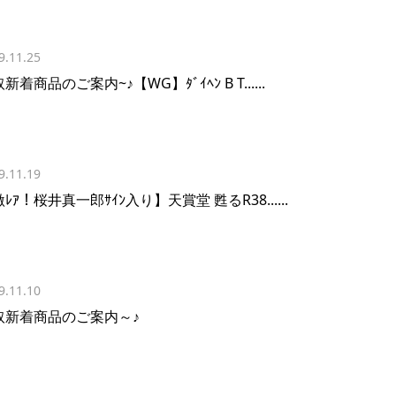
9.11.25
新着商品のご案内~♪【WG】ﾀﾞｲﾍﾝ B T......
9.11.19
ﾚｱ！桜井真一郎ｻｲﾝ入り】天賞堂 甦るR38......
9.11.10
取新着商品のご案内～♪