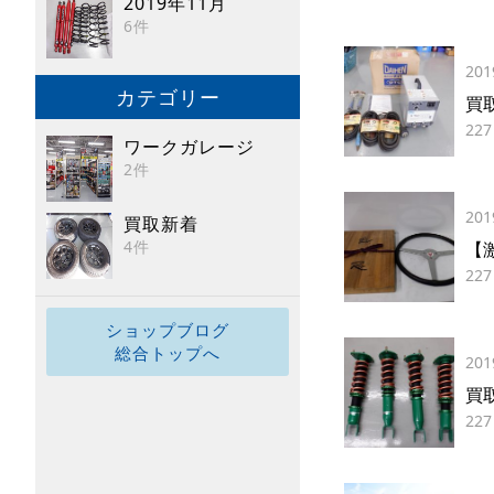
2019年11月
6件
201
カテゴリー
買取
227
ワークガレージ
2件
201
買取新着
4件
【激
227
ショップブログ
総合トップへ
201
買
227