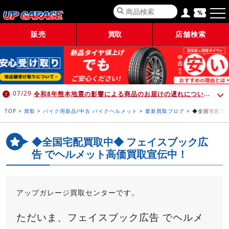
販売
買取
店舗検索
令和8年熊本地震の影響による商品のお届けの遅れについて （7月30日 10:00時点）
07/29
TOP
>
買取
>
バイク用新品/中古 バイクヘルメット
>
最新買取ブログ
>
◆全国宅配買
◆全国宅配買取中◆ フェイスブック広
告 でヘルメット高価買取宣伝中！
アップガレージ買取センターです。
ただいま、フェイスブック広告 でヘルメ