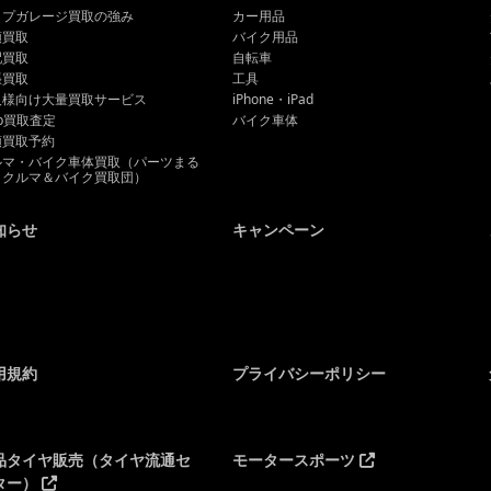
ップガレージ買取の強み
カー用品
頭買取
バイク用品
配買取
自転車
張買取
工具
人様向け大量買取サービス
iPhone・iPad
b買取査定
バイク車体
頭買取予約
ルマ・バイク車体買取（パーツまる
とクルマ＆バイク買取団）
知らせ
キャンペーン
用規約
プライバシーポリシー
品タイヤ販売（タイヤ流通セ
モータースポーツ
ター）