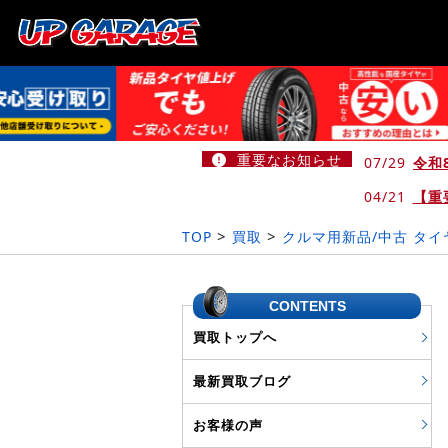
重要なお知らせ
07/29
令和
04/21
【重
>
>
TOP
買取
クルマ用新品/中古 タ
CONTENTS
買取トップへ
最新買取ブログ
お客様の声