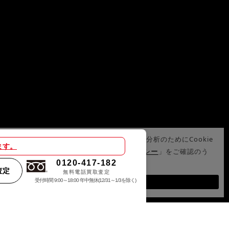
サイトでは、サイトの利便性向上や利用状況の分析のためにCookie
ます。
プライバシーポリシー
使用しています。詳細は「
」をご確認のう
0120-417-182
、Cookieの使用にご同意ください。
査定
無料電話買取査定
受付時間 9:00～18:00 年中無休(12/31～1/3を除く)
OK