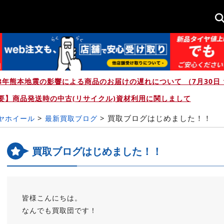
8年熊本地震の影響による商品のお届けの遅れについて （7月30日 1
要】商品発送時の中古(リサイクル)資材利用に関しまして
>
>
買取ブログはじめました！！
イヤホイール
最新買取ブログ
買取ブログはじめました！！
皆様こんにちは。
なんでも買取団です！