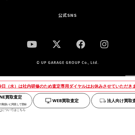
公式SNS
© UP GARAGE GROUP Co., Ltd.
当
19日（水）は社内研修のため査定専用ダイヤルはお休みさせていただき
を
え
INE買取査定
WEB買取査定
法人向け買取
の取扱いに同意して登録
い
についてはこちら