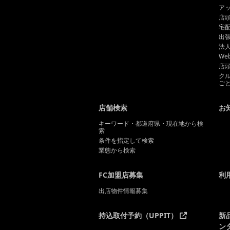
ア
店
宅
出
法
We
店
ク
ご
店舗検索
お
キーワード・都道府県・現在地から検
索
条件を指定して検索
業態から検索
FC加盟店募集
利
出店物件情報募集
持込取付予約（UPPIT）
新
ン