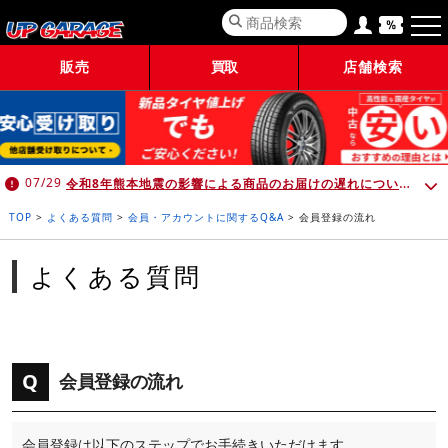
販売
買取
店舗検索
令和8年熊本地震の影響による商品のお届けの遅れについて （7月30日 10:00時点）
07/29
TOP
>
よくある質問
>
会員・アカウントに関するQ&A
>
会員登録の流れ
よくある質問
Q
会員登録の流れ
会員登録は以下のステップでお手続きいただけます。