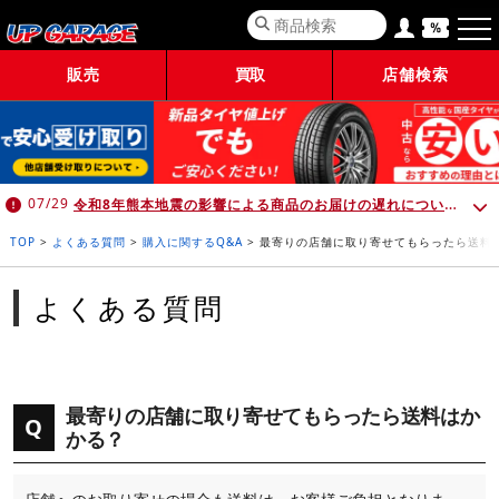
販売
買取
店舗検索
令和8年熊本地震の影響による商品のお届けの遅れについて （7月30日 10:00時点）
07/29
TOP
>
よくある質問
>
購入に関するQ&A
>
最寄りの店舗に取り寄せてもらったら送料
よくある質問
最寄りの店舗に取り寄せてもらったら送料はか
Q
かる？