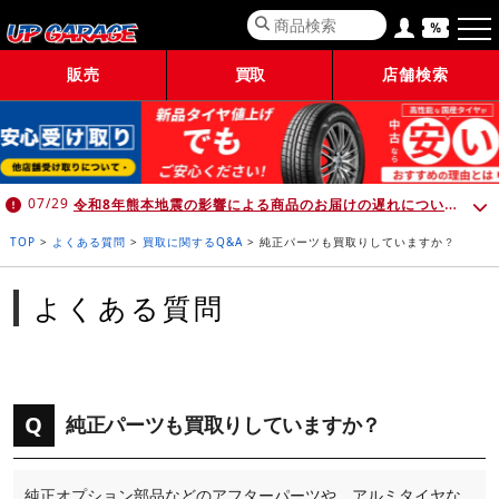
販売
買取
店舗検索
令和8年熊本地震の影響による商品のお届けの遅れについて （7月30日 10:00時点）
07/29
TOP
>
よくある質問
>
買取に関するQ&A
>
純正パーツも買取りしていますか？
よくある質問
Q
純正パーツも買取りしていますか？
純正オプション部品などのアフターパーツや、アルミタイヤな