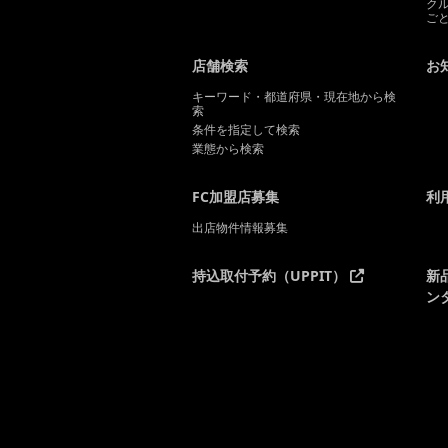
ク
ご
店舗検索
お
キーワード・都道府県・現在地から検
索
条件を指定して検索
業態から検索
FC加盟店募集
利
出店物件情報募集
持込取付予約（UPPIT）
新
ン