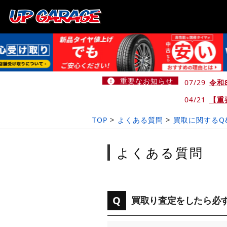
重要なお知らせ
07/29
令和
04/21
【重
>
>
TOP
よくある質問
買取に関するQ
よくある質問
Q
買取り査定をしたら必