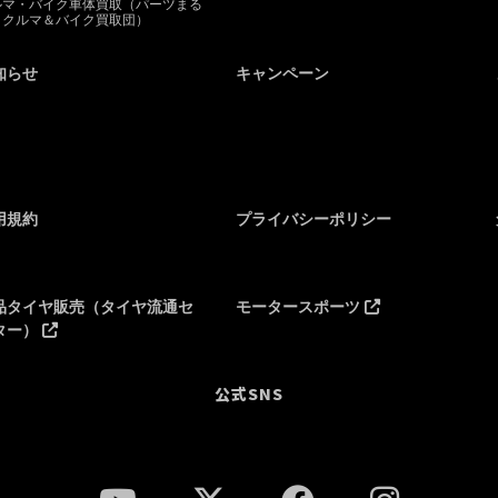
ルマ・バイク車体買取（パーツまる
とクルマ＆バイク買取団）
知らせ
キャンペーン
用規約
プライバシーポリシー
品タイヤ販売（タイヤ流通セ
モータースポーツ
ター）
公式SNS