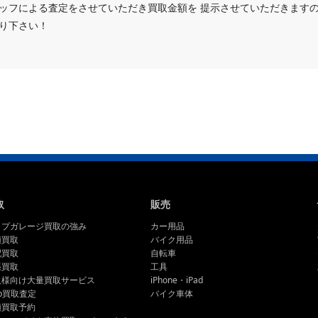
ッフによる査定をさせていただき買取金額を 提示させていただきます
り下さい！
取
販売
ップガレージ買取の強み
カー用品
頭買取
バイク用品
配買取
自転車
張買取
工具
人様向け大量買取サービス
iPhone・iPad
b買取査定
バイク車体
頭買取予約