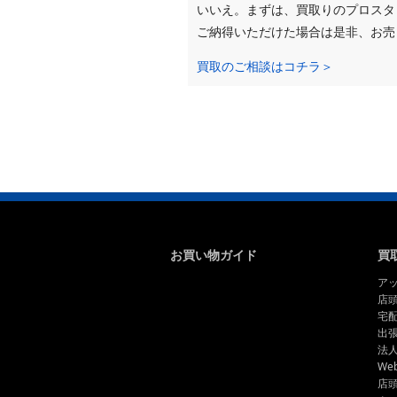
いいえ。まずは、買取りのプロスタ
ご納得いただけた場合は是非、お売
買取のご相談はコチラ＞
お買い物ガイド
買
ア
店
宅
出
法
We
店