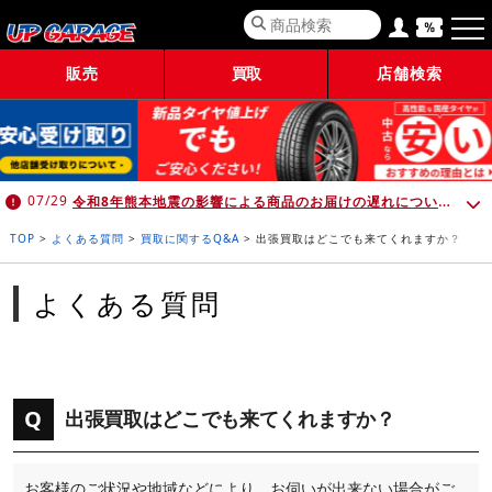
販売
買取
店舗検索
令和8年熊本地震の影響による商品のお届けの遅れについて （7月30日 10:00時点）
07/29
TOP
>
よくある質問
>
買取に関するQ&A
>
出張買取はどこでも来てくれますか？
よくある質問
Q
出張買取はどこでも来てくれますか？
お客様のご状況や地域などにより、お伺いが出来ない場合がご