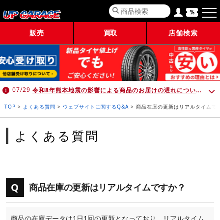
販売
買取
店舗検索
令和8年熊本地震の影響による商品のお届けの遅れについて （7月30日 10:00時点）
07/29
TOP
>
よくある質問
>
ウェブサイトに関するQ&A
>
商品在庫の更新はリアルタイムで
よくある質問
Q
商品在庫の更新はリアルタイムですか？
商品の在庫データは1日1回の更新となっており、リアルタイム