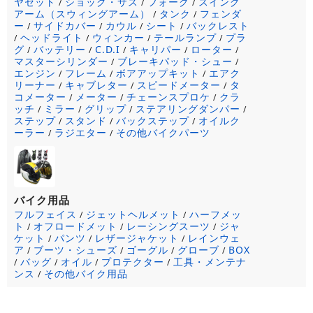
ヤセット
ショック・サス
フォーク
スイング
/
/
/
アーム（スウィングアーム）
タンク
フェンダ
/
/
ー
サイドカバー
カウル
シート
バックレスト
/
/
/
/
ヘッドライト
ウィンカー
テールランプ
プラ
/
/
/
/
グ
バッテリー
C.D.I
キャリパー
ローター
/
/
/
/
/
マスターシリンダー
ブレーキパッド・シュー
/
/
エンジン
フレーム
ボアアップキット
エアク
/
/
/
リーナー
キャブレター
スピードメーター
タ
/
/
/
コメーター
メーター
チェーンスプロケ
クラ
/
/
/
ッチ
ミラー
グリップ
ステアリングダンパー
/
/
/
/
ステップ
スタンド
バックステップ
オイルク
/
/
/
ーラー
ラジエター
その他バイクパーツ
/
/
バイク用品
フルフェイス
ジェットヘルメット
ハーフメッ
/
/
ト
オフロードメット
レーシングスーツ
ジャ
/
/
/
ケット
パンツ
レザージャケット
レインウェ
/
/
/
ア
ブーツ・シューズ
ゴーグル
グローブ
BOX
/
/
/
/
バッグ
オイル
プロテクター
工具・メンテナ
/
/
/
/
ンス
その他バイク用品
/