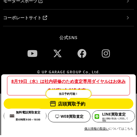
モータースポーツ
コーポレートサイト
公式SNS
© UP GARAGE GROUP Co., Ltd.
8月19日（水）は社内研修のため査定専用ダイヤルはお休み
させていただきます。
当日予約可能！
当サイトでは、サイトの利便性向上や利用状況の分析のために
店頭買取予約
プライバシーポリシー
Cookieを使用しています。詳細は「
」をご
無料電話買取査定
LINE買取査定
確認のうえ、Cookieの使用にご同意ください。
WEB買取査定
個人情報の取扱いに同意して
受付時間 9:00～18:00
登録
OK
個人情報の取扱い
についてはこちら