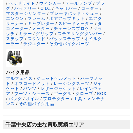
ヘッドライト
ウィンカー
テールランプ
プラ
/
/
/
/
グ
バッテリー
C.D.I
キャリパー
ローター
/
/
/
/
/
マスターシリンダー
ブレーキパッド・シュー
/
/
エンジン
フレーム
ボアアップキット
エアク
/
/
/
リーナー
キャブレター
スピードメーター
タ
/
/
/
コメーター
メーター
チェーンスプロケ
クラ
/
/
/
ッチ
ミラー
グリップ
ステアリングダンパー
/
/
/
/
ステップ
スタンド
バックステップ
オイルク
/
/
/
ーラー
ラジエター
その他バイクパーツ
/
/
バイク用品
フルフェイス
ジェットヘルメット
ハーフメッ
/
/
ト
オフロードメット
レーシングスーツ
ジャ
/
/
/
ケット
パンツ
レザージャケット
レインウェ
/
/
/
ア
ブーツ・シューズ
ゴーグル
グローブ
BOX
/
/
/
/
バッグ
オイル
プロテクター
工具・メンテナ
/
/
/
/
ンス
その他バイク用品
/
千葉中央店の主な買取実績エリア