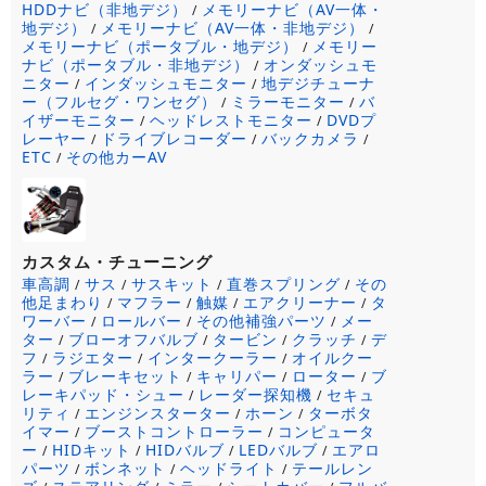
HDDナビ（非地デジ）
メモリーナビ（AV一体・
/
地デジ）
メモリーナビ（AV一体・非地デジ）
/
/
メモリーナビ（ポータブル・地デジ）
メモリー
/
ナビ（ポータブル・非地デジ）
オンダッシュモ
/
ニター
インダッシュモニター
地デジチューナ
/
/
ー（フルセグ・ワンセグ）
ミラーモニター
バ
/
/
イザーモニター
ヘッドレストモニター
DVDプ
/
/
レーヤー
ドライブレコーダー
バックカメラ
/
/
/
ETC
その他カーAV
/
カスタム・チューニング
車高調
サス
サスキット
直巻スプリング
その
/
/
/
/
他足まわり
マフラー
触媒
エアクリーナー
タ
/
/
/
/
ワーバー
ロールバー
その他補強パーツ
メー
/
/
/
ター
ブローオフバルブ
タービン
クラッチ
デ
/
/
/
/
フ
ラジエター
インタークーラー
オイルクー
/
/
/
ラー
ブレーキセット
キャリパー
ローター
ブ
/
/
/
/
レーキパッド・シュー
レーダー探知機
セキュ
/
/
リティ
エンジンスターター
ホーン
ターボタ
/
/
/
イマー
ブーストコントローラー
コンピュータ
/
/
ー
HIDキット
HIDバルブ
LEDバルブ
エアロ
/
/
/
/
パーツ
ボンネット
ヘッドライト
テールレン
/
/
/