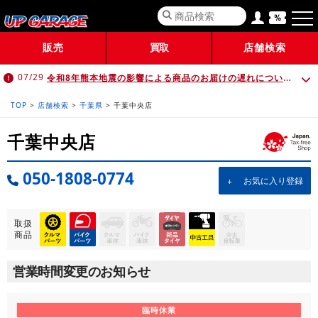
販売
買取
店舗検索
令和8年熊本地震の影響による商品のお届けの遅れについて （7月30日 10:00時点）
07/29
TOP
>
店舗検索
>
千葉県
>
千葉中央店
千葉中央店
050-1808-0774
お気に入り登録
取扱
商品
営業時間変更のお知らせ
臨時休業