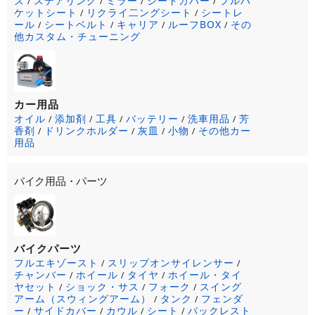
ズ
ステアリング
ミラー
シートカバー
フルバ
/
/
/
/
ケットシート
リクライ二ングシート
シートレ
/
/
ール
シートベルト
キャリア
ルーフBOX
その
/
/
/
/
他カスタム・チューニング
カー用品
オイル
添加剤
工具
バッテリー
洗車用品
芳
/
/
/
/
/
香剤
ドリンクホルダー
灰皿
小物
その他カー
/
/
/
/
用品
バイク用品・パーツ
バイクパーツ
フルエキゾースト
スリップオンサイレンサー
/
/
チャンバー
ホイール
タイヤ
ホイール・タイ
/
/
/
ヤセット
ショック・サス
フォーク
スイング
/
/
/
アーム（スウィングアーム）
タンク
フェンダ
/
/
ー
サイドカバー
カウル
シート
バックレスト
/
/
/
/