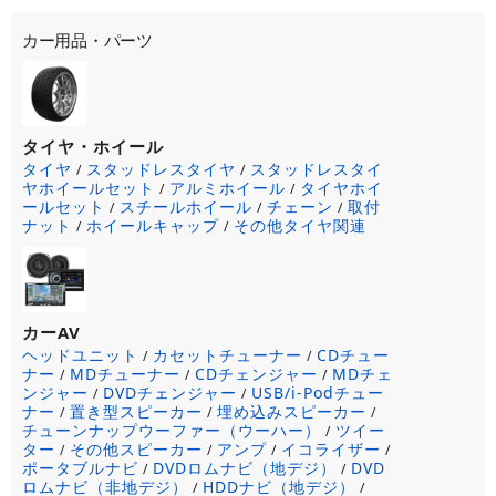
カー用品・パーツ
タイヤ・ホイール
タイヤ
スタッドレスタイヤ
スタッドレスタイ
/
/
ヤホイールセット
アルミホイール
タイヤホイ
/
/
ールセット
スチールホイール
チェーン
取付
/
/
/
ナット
ホイールキャップ
その他タイヤ関連
/
/
カーAV
ヘッドユニット
カセットチューナー
CDチュー
/
/
ナー
MDチューナー
CDチェンジャー
MDチェ
/
/
/
ンジャー
DVDチェンジャー
USB/i-Podチュー
/
/
ナー
置き型スピーカー
埋め込みスピーカー
/
/
/
チューンナップウーファー（ウーハー）
ツイー
/
ター
その他スピーカー
アンプ
イコライザー
/
/
/
/
ポータブルナビ
DVDロムナビ（地デジ）
DVD
/
/
ロムナビ（非地デジ）
HDDナビ（地デジ）
/
/