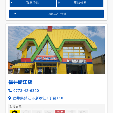
買取予約
商品検索
お気に入り登録
福井鯖江店
0778-42-6320
福井県鯖江市新横江1丁目118
取扱商品