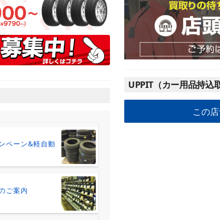
UPPIT（カー用品持込
この店
ンペーン&軽自動
のご案内