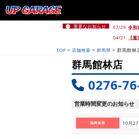
重要なお知らせ
07/29
令和
04/21
【重
>
>
>
群馬館林
TOP
店舗検索
群馬県
群馬館林店
0276-76
営業時間変更のお知らせ
10月2
臨時休業