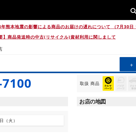
8年熊本地震の影響による商品のお届けの遅れについて （7月30日 1
要】商品発送時の中古(リサイクル)資材利用に関しまして
店
-7100
取扱
商品
お店の地図
7日（火）