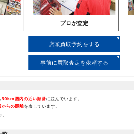
プロが査定
店頭買取予約をする
事前に買取査定を依頼する
ら
30km圏内の近い順番
に並んでいます。
店からの距離
を表しています。
た。
一覧