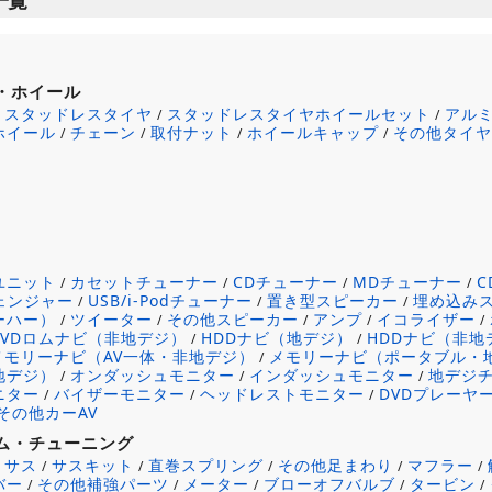
・ホイール
スタッドレスタイヤ
スタッドレスタイヤホイールセット
アル
/
/
/
ホイール
チェーン
取付ナット
ホイールキャップ
その他タイ
/
/
/
/
ユニット
カセットチューナー
CDチューナー
MDチューナー
/
/
/
/
チェンジャー
USB/i-Podチューナー
置き型スピーカー
埋め込み
/
/
/
ーハー）
ツイーター
その他スピーカー
アンプ
イコライザー
/
/
/
/
/
DVDロムナビ（非地デジ）
HDDナビ（地デジ）
HDDナビ（非地
/
/
メモリーナビ（AV一体・非地デジ）
メモリーナビ（ポータブル・
/
地デジ）
オンダッシュモニター
インダッシュモニター
地デジ
/
/
/
ニター
バイザーモニター
ヘッドレストモニター
DVDプレーヤ
/
/
/
その他カーAV
ム・チューニング
サス
サスキット
直巻スプリング
その他足まわり
マフラー
/
/
/
/
/
/
バー
その他補強パーツ
メーター
ブローオフバルブ
タービン
/
/
/
/
/