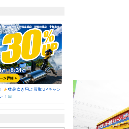
！
猛暑吹き飛ぶ買取UPキャン
ン！