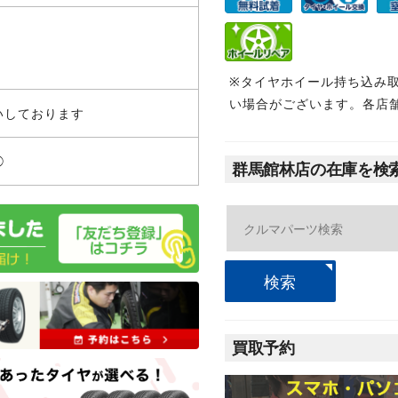
※タイヤホイール持ち込み
い場合がございます。各店
いしております
◯
群馬館林店の在庫を検
検索
買取予約