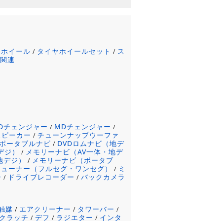
ミホイール
タイヤホイールセット
ス
/
/
ヤ関連
CDチェンジャー
MDチェンジャー
/
/
スピーカー
チューンナップウーファ
/
ポータブルナビ
DVDロムナビ（地デ
/
デジ）
メモリーナビ（AV一体・地デ
/
地デジ）
メモリーナビ（ポータブ
/
チューナー（フルセグ・ワンセグ）
ミ
/
ー
ドライブレコーダー
バックカメラ
/
/
触媒
エアクリーナー
タワーバー
/
/
/
クラッチ
デフ
ラジエター
インタ
/
/
/