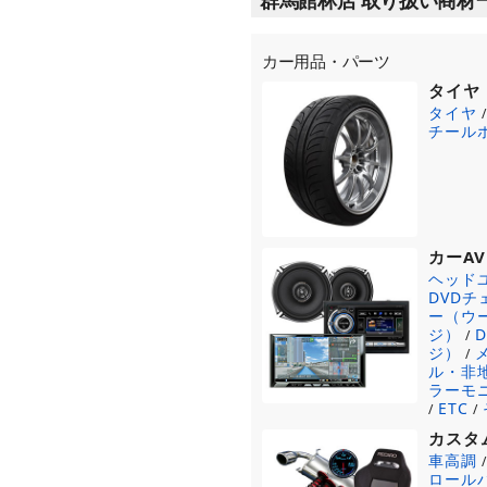
カー用品・パーツ
タイヤ
タイヤ
チール
カーAV
ヘッド
DVD
ー（ウ
ジ）
/
ジ）
/
ル・非
ラーモ
ETC
/
/
カスタ
車高調
ロール