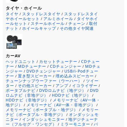
タイヤ・ホイール
タイヤ
スタッドレスタイヤ
スタッドレスタイ
/
/
ヤホイールセット
アルミホイール
タイヤホイ
/
/
ールセット
スチールホイール
チェーン
取付
/
/
/
ナット
ホイールキャップ
その他タイヤ関連
/
/
カーAV
ヘッドユニット
カセットチューナー
CDチュー
/
/
ナー
MDチューナー
CDチェンジャー
MDチェ
/
/
/
ンジャー
DVDチェンジャー
USB/i-Podチュー
/
/
ナー
置き型スピーカー
埋め込みスピーカー
/
/
/
チューンナップウーファー（ウーハー）
ツイー
/
ター
その他スピーカー
アンプ
イコライザー
/
/
/
/
ポータブルナビ
DVDロムナビ（地デジ）
DVD
/
/
ロムナビ（非地デジ）
HDDナビ（地デジ）
/
/
HDDナビ（非地デジ）
メモリーナビ（AV一体・
/
地デジ）
メモリーナビ（AV一体・非地デジ）
/
/
メモリーナビ（ポータブル・地デジ）
メモリー
/
ナビ（ポータブル・非地デジ）
オンダッシュモ
/
ニター
インダッシュモニター
地デジチューナ
/
/
ー（フルセグ・ワンセグ）
ミラーモニター
バ
/
/