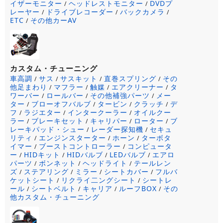
イザーモニター
ヘッドレストモニター
DVDプ
/
/
レーヤー
ドライブレコーダー
バックカメラ
/
/
/
ETC
その他カーAV
/
カスタム・チューニング
車高調
サス
サスキット
直巻スプリング
その
/
/
/
/
他足まわり
マフラー
触媒
エアクリーナー
タ
/
/
/
/
ワーバー
ロールバー
その他補強パーツ
メー
/
/
/
ター
ブローオフバルブ
タービン
クラッチ
デ
/
/
/
/
フ
ラジエター
インタークーラー
オイルクー
/
/
/
ラー
ブレーキセット
キャリパー
ローター
ブ
/
/
/
/
レーキパッド・シュー
レーダー探知機
セキュ
/
/
リティ
エンジンスターター
ホーン
ターボタ
/
/
/
イマー
ブーストコントローラー
コンピュータ
/
/
ー
HIDキット
HIDバルブ
LEDバルブ
エアロ
/
/
/
/
パーツ
ボンネット
ヘッドライト
テールレン
/
/
/
ズ
ステアリング
ミラー
シートカバー
フルバ
/
/
/
/
ケットシート
リクライ二ングシート
シートレ
/
/
ール
シートベルト
キャリア
ルーフBOX
その
/
/
/
/
他カスタム・チューニング