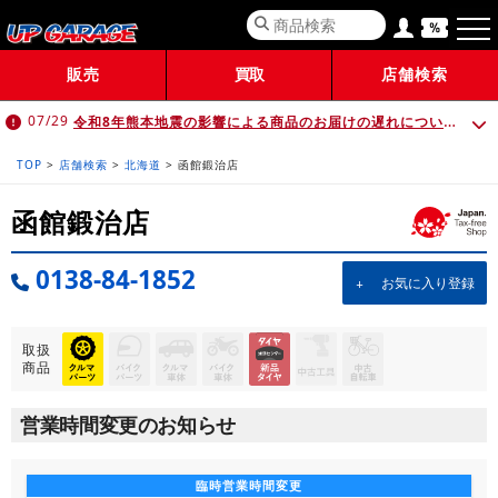
販売
買取
店舗検索
令和8年熊本地震の影響による商品のお届けの遅れについて （7月30日 10:00時点）
07/29
TOP
>
店舗検索
>
北海道
>
函館鍛治店
函館鍛治店
0138-84-1852
お気に入り登録
取扱
商品
営業時間変更のお知らせ
臨時営業時間変更