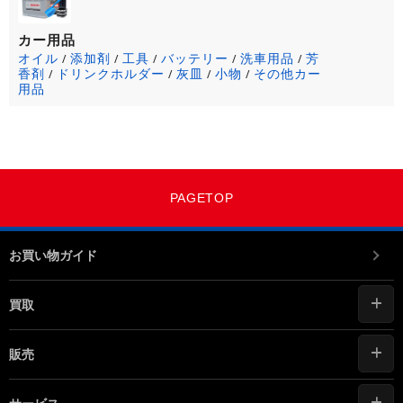
カー用品
オイル
添加剤
工具
バッテリー
洗車用品
芳
/
/
/
/
/
香剤
ドリンクホルダー
灰皿
小物
その他カー
/
/
/
/
用品
PAGETOP
お買い物ガイド
買取
販売