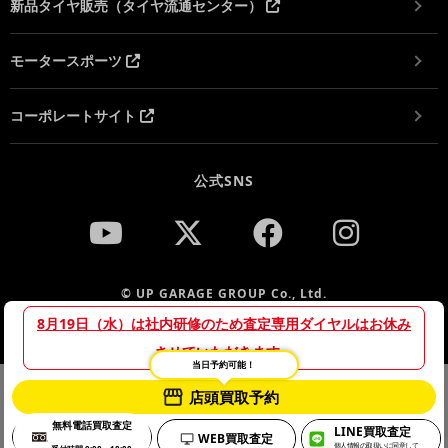
新品タイヤ販売（タイヤ流通センター）
モータースポーツ
コーポレートサイト
公式SNS
© UP GARAGE GROUP Co., Ltd.
8月19日（水）は社内研修のため査定専用ダイヤルはお休み
させていただきます。
当日予約可能！
当サイトでは、サイトの利便性向上や利用状況の分析のために
店頭買取予約
プライバシーポリシー
Cookieを使用しています。詳細は「
」をご
無料電話買取査定
LINE買取査定
確認のうえ、Cookieの使用にご同意ください。
WEB買取査定
個人情報の取扱いに同意して