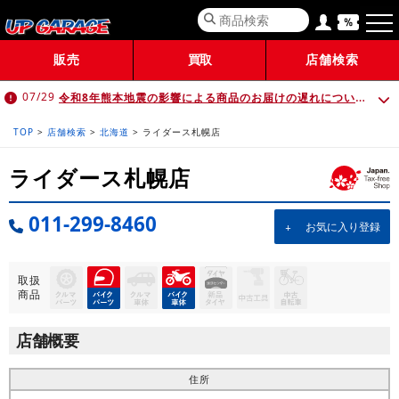
販売
買取
店舗検索
令和8年熊本地震の影響による商品のお届けの遅れについて （7月30日 10:00時点）
07/29
TOP
>
店舗検索
>
北海道
>
ライダース札幌店
ライダース札幌店
011-299-8460
お気に入り登録
取扱
商品
店舗概要
住所