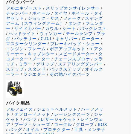
バイクパーツ
フルエキゾースト
スリップオンサイレンサー
/
/
チャンバー
ホイール
タイヤ
ホイール・タイ
/
/
/
ヤセット
ショック・サス
フォーク
スイング
/
/
/
アーム（スウィングアーム）
タンク
フェンダ
/
/
ー
サイドカバー
カウル
シート
バックレスト
/
/
/
/
ヘッドライト
ウィンカー
テールランプ
プラ
/
/
/
/
グ
バッテリー
C.D.I
キャリパー
ローター
/
/
/
/
/
マスターシリンダー
ブレーキパッド・シュー
/
/
エンジン
フレーム
ボアアップキット
エアク
/
/
/
リーナー
キャブレター
スピードメーター
タ
/
/
/
コメーター
メーター
チェーンスプロケ
クラ
/
/
/
ッチ
ミラー
グリップ
ステアリングダンパー
/
/
/
/
ステップ
スタンド
バックステップ
オイルク
/
/
/
ーラー
ラジエター
その他バイクパーツ
/
/
バイク用品
フルフェイス
ジェットヘルメット
ハーフメッ
/
/
ト
オフロードメット
レーシングスーツ
ジャ
/
/
/
ケット
パンツ
レザージャケット
レインウェ
/
/
/
ア
ブーツ・シューズ
ゴーグル
グローブ
BOX
/
/
/
/
バッグ
オイル
プロテクター
工具・メンテナ
/
/
/
/