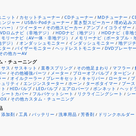
ユニット
カセットチューナー
CDチューナー
MDチューナー
/
/
/
/
チェンジャー
USB/i-Podチューナー
置き型スピーカー
埋め込み
/
/
/
ーハー）
ツイーター
その他スピーカー
アンプ
イコライザー
/
/
/
/
/
DVDロムナビ（非地デジ）
HDDナビ（地デジ）
HDDナビ（非地
/
/
メモリーナビ（AV一体・非地デジ）
メモリーナビ（ポータブル・
/
地デジ）
オンダッシュモニター
インダッシュモニター
地デジ
/
/
/
ニター
バイザーモニター
ヘッドレストモニター
DVDプレーヤ
/
/
/
その他カーAV
ム・チューニング
サス
サスキット
直巻スプリング
その他足まわり
マフラー
/
/
/
/
/
/
バー
その他補強パーツ
メーター
ブローオフバルブ
タービン
/
/
/
/
/
ラー
オイルクーラー
ブレーキセット
キャリパー
ローター
ブ
/
/
/
/
/
キュリティ
エンジンスターター
ホーン
ターボタイマー
ブース
/
/
/
/
ット
HIDバルブ
LEDバルブ
エアロパーツ
ボンネット
ヘッド
/
/
/
/
/
シートカバー
フルバケットシート
リクライ二ングシート
シ
/
/
/
/
OX
その他カスタム・チューニング
/
品
添加剤
工具
バッテリー
洗車用品
芳香剤
ドリンクホルダー
/
/
/
/
/
/