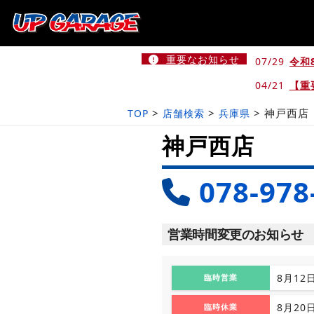
重要なお知らせ
07/29
令和
04/21
【重
>
>
>
神戸西店
TOP
店舗検索
兵庫県
神戸西店
078-978
営業時間変更のお知らせ
8月12
臨時営業
8月20
臨時休業