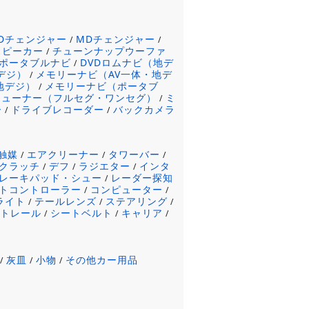
CDチェンジャー
MDチェンジャー
/
/
スピーカー
チューンナップウーファ
/
ポータブルナビ
DVDロムナビ（地デ
/
デジ）
メモリーナビ（AV一体・地デ
/
地デジ）
メモリーナビ（ポータブ
/
チューナー（フルセグ・ワンセグ）
ミ
/
ー
ドライブレコーダー
バックカメラ
/
/
触媒
エアクリーナー
タワーバー
/
/
/
クラッチ
デフ
ラジエター
インタ
/
/
/
レーキパッド・シュー
レーダー探知
/
トコントローラー
コンピューター
/
/
ライト
テールレンズ
ステアリング
/
/
/
ートレール
シートベルト
キャリア
/
/
/
灰皿
小物
その他カー用品
/
/
/