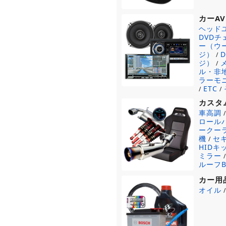
カーAV
ヘッド
DVD
ー（ウ
ジ）
/
ジ）
/
ル・非
ラーモ
ETC
/
/
カスタ
車高調
ロール
ークー
機
セ
/
HIDキ
ミラー
ルーフB
カー用
オイル