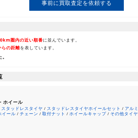
事前に買取査定を依頼する
30km圏内の近い順番
に並んでいます。
からの距離
を表しています。
た。
覧
・ホイール
スタッドレスタイヤ
スタッドレスタイヤホイールセット
アル
/
/
/
ホイール
チェーン
取付ナット
ホイールキャップ
その他タイ
/
/
/
/