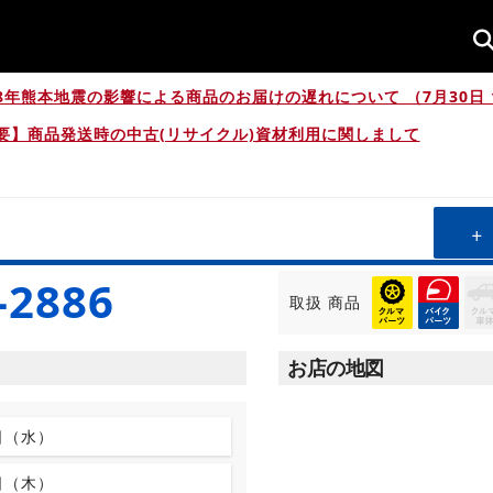
8年熊本地震の影響による商品のお届けの遅れについて （7月30日 1
要】商品発送時の中古(リサイクル)資材利用に関しまして
-2886
取扱
商品
お店の地図
日（水）
日（木）