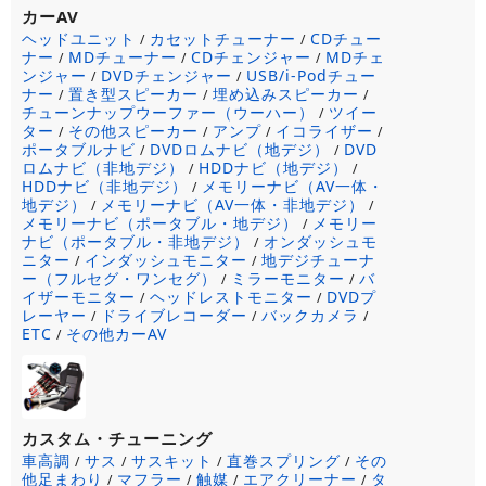
カーAV
ヘッドユニット
カセットチューナー
CDチュー
/
/
ナー
MDチューナー
CDチェンジャー
MDチェ
/
/
/
ンジャー
DVDチェンジャー
USB/i-Podチュー
/
/
ナー
置き型スピーカー
埋め込みスピーカー
/
/
/
チューンナップウーファー（ウーハー）
ツイー
/
ター
その他スピーカー
アンプ
イコライザー
/
/
/
/
ポータブルナビ
DVDロムナビ（地デジ）
DVD
/
/
ロムナビ（非地デジ）
HDDナビ（地デジ）
/
/
HDDナビ（非地デジ）
メモリーナビ（AV一体・
/
地デジ）
メモリーナビ（AV一体・非地デジ）
/
/
メモリーナビ（ポータブル・地デジ）
メモリー
/
ナビ（ポータブル・非地デジ）
オンダッシュモ
/
ニター
インダッシュモニター
地デジチューナ
/
/
ー（フルセグ・ワンセグ）
ミラーモニター
バ
/
/
イザーモニター
ヘッドレストモニター
DVDプ
/
/
レーヤー
ドライブレコーダー
バックカメラ
/
/
/
ETC
その他カーAV
/
カスタム・チューニング
車高調
サス
サスキット
直巻スプリング
その
/
/
/
/
他足まわり
マフラー
触媒
エアクリーナー
タ
/
/
/
/