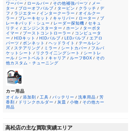
ワーバー
ロールバー
その他補強パーツ
メー
/
/
/
ター
ブローオフバルブ
タービン
クラッチ
デ
/
/
/
/
フ
ラジエター
インタークーラー
オイルクー
/
/
/
ラー
ブレーキセット
キャリパー
ローター
ブ
/
/
/
/
レーキパッド・シュー
レーダー探知機
セキュ
/
/
リティ
エンジンスターター
ホーン
ターボタ
/
/
/
イマー
ブーストコントローラー
コンピュータ
/
/
ー
HIDキット
HIDバルブ
LEDバルブ
エアロ
/
/
/
/
パーツ
ボンネット
ヘッドライト
テールレン
/
/
/
ズ
ステアリング
ミラー
シートカバー
フルバ
/
/
/
/
ケットシート
リクライ二ングシート
シートレ
/
/
ール
シートベルト
キャリア
ルーフBOX
その
/
/
/
/
他カスタム・チューニング
カー用品
オイル
添加剤
工具
バッテリー
洗車用品
芳
/
/
/
/
/
香剤
ドリンクホルダー
灰皿
小物
その他カー
/
/
/
/
用品
高松店の主な買取実績エリア