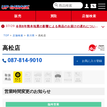
販売
買取
店舗検索
令和8年熊本地震の影響による商品のお届けの遅れについて （7月30日 10:00時点）
07/29
TOP
>
店舗検索
>
香川県
>
高松店
高松店
087-814-9010
お気に入り登録
取扱
商品
営業時間変更のお知らせ
臨時営業