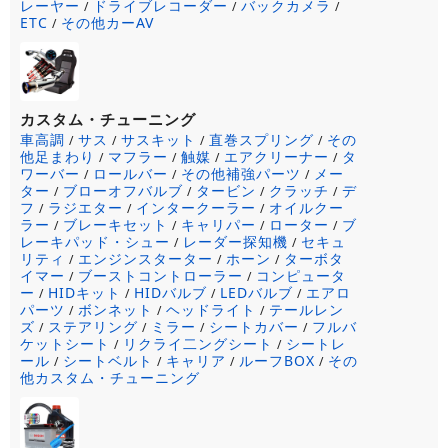
レーヤー
ドライブレコーダー
バックカメラ
/
/
/
ETC
その他カーAV
/
カスタム・チューニング
車高調
サス
サスキット
直巻スプリング
その
/
/
/
/
他足まわり
マフラー
触媒
エアクリーナー
タ
/
/
/
/
ワーバー
ロールバー
その他補強パーツ
メー
/
/
/
ター
ブローオフバルブ
タービン
クラッチ
デ
/
/
/
/
フ
ラジエター
インタークーラー
オイルクー
/
/
/
ラー
ブレーキセット
キャリパー
ローター
ブ
/
/
/
/
レーキパッド・シュー
レーダー探知機
セキュ
/
/
リティ
エンジンスターター
ホーン
ターボタ
/
/
/
イマー
ブーストコントローラー
コンピュータ
/
/
ー
HIDキット
HIDバルブ
LEDバルブ
エアロ
/
/
/
/
パーツ
ボンネット
ヘッドライト
テールレン
/
/
/
ズ
ステアリング
ミラー
シートカバー
フルバ
/
/
/
/
ケットシート
リクライ二ングシート
シートレ
/
/
ール
シートベルト
キャリア
ルーフBOX
その
/
/
/
/
他カスタム・チューニング