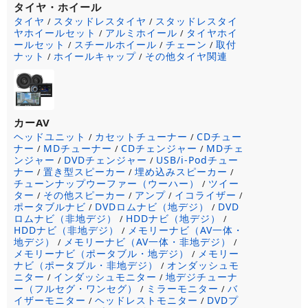
タイヤ・ホイール
タイヤ
スタッドレスタイヤ
スタッドレスタイ
/
/
ヤホイールセット
アルミホイール
タイヤホイ
/
/
ールセット
スチールホイール
チェーン
取付
/
/
/
ナット
ホイールキャップ
その他タイヤ関連
/
/
カーAV
ヘッドユニット
カセットチューナー
CDチュー
/
/
ナー
MDチューナー
CDチェンジャー
MDチェ
/
/
/
ンジャー
DVDチェンジャー
USB/i-Podチュー
/
/
ナー
置き型スピーカー
埋め込みスピーカー
/
/
/
チューンナップウーファー（ウーハー）
ツイー
/
ター
その他スピーカー
アンプ
イコライザー
/
/
/
/
ポータブルナビ
DVDロムナビ（地デジ）
DVD
/
/
ロムナビ（非地デジ）
HDDナビ（地デジ）
/
/
HDDナビ（非地デジ）
メモリーナビ（AV一体・
/
地デジ）
メモリーナビ（AV一体・非地デジ）
/
/
メモリーナビ（ポータブル・地デジ）
メモリー
/
ナビ（ポータブル・非地デジ）
オンダッシュモ
/
ニター
インダッシュモニター
地デジチューナ
/
/
ー（フルセグ・ワンセグ）
ミラーモニター
バ
/
/
イザーモニター
ヘッドレストモニター
DVDプ
/
/