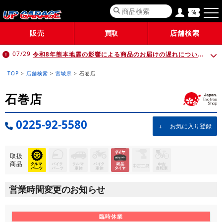
販売
買取
店舗検索
令和8年熊本地震の影響による商品のお届けの遅れについて （7月30日 10:00時点）
07/29
TOP
>
店舗検索
>
宮城県
>
石巻店
石巻店
0225-92-5580
お気に入り登録
取扱
商品
営業時間変更のお知らせ
臨時休業