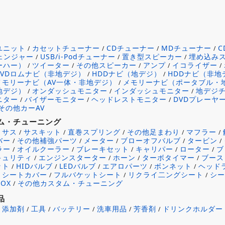
ユニット
カセットチューナー
CDチューナー
MDチューナー
/
/
/
/
チェンジャー
USB/i-Podチューナー
置き型スピーカー
埋め込み
/
/
/
ーハー）
ツイーター
その他スピーカー
アンプ
イコライザー
/
/
/
/
/
DVDロムナビ（非地デジ）
HDDナビ（地デジ）
HDDナビ（非地
/
/
メモリーナビ（AV一体・非地デジ）
メモリーナビ（ポータブル・
/
地デジ）
オンダッシュモニター
インダッシュモニター
地デジ
/
/
/
ニター
バイザーモニター
ヘッドレストモニター
DVDプレーヤ
/
/
/
その他カーAV
ム・チューニング
サス
サスキット
直巻スプリング
その他足まわり
マフラー
/
/
/
/
/
/
バー
その他補強パーツ
メーター
ブローオフバルブ
タービン
/
/
/
/
/
ラー
オイルクーラー
ブレーキセット
キャリパー
ローター
ブ
/
/
/
/
/
キュリティ
エンジンスターター
ホーン
ターボタイマー
ブース
/
/
/
/
ット
HIDバルブ
LEDバルブ
エアロパーツ
ボンネット
ヘッド
/
/
/
/
/
シートカバー
フルバケットシート
リクライ二ングシート
シ
/
/
/
/
OX
その他カスタム・チューニング
/
品
添加剤
工具
バッテリー
洗車用品
芳香剤
ドリンクホルダー
/
/
/
/
/
/