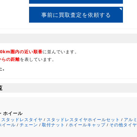
事前に買取査定を依頼する
30km圏内の近い順番
に並んでいます。
からの距離
を表しています。
た。
覧
・ホイール
スタッドレスタイヤ
スタッドレスタイヤホイールセット
アル
/
/
/
ホイール
チェーン
取付ナット
ホイールキャップ
その他タイ
/
/
/
/