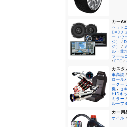
カーAV
ヘッド
DVD
ー（ウ
ジ）
/
ジ）
/
ル・非
ラーモ
ETC
/
/
カスタ
車高調
ロール
ークー
機
セ
/
HIDキ
ミラー
ルーフB
カー用
オイル