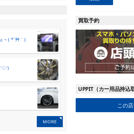
買取予約
( *´艸｀)
◇')ゞ
UPPIT（カー用品持込
この店
MORE