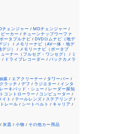
CDチェンジャー
MDチェンジャー
/
/
スピーカー
チューンナップウーファ
/
ポータブルナビ
DVDロムナビ（地デ
/
デジ）
メモリーナビ（AV一体・地デ
/
地デジ）
メモリーナビ（ポータブ
/
チューナー（フルセグ・ワンセグ）
ミ
/
ー
ドライブレコーダー
バックカメラ
/
/
触媒
エアクリーナー
タワーバー
/
/
/
クラッチ
デフ
ラジエター
インタ
/
/
/
レーキパッド・シュー
レーダー探知
/
トコントローラー
コンピューター
/
/
ライト
テールレンズ
ステアリング
/
/
/
ートレール
シートベルト
キャリア
/
/
/
灰皿
小物
その他カー用品
/
/
/