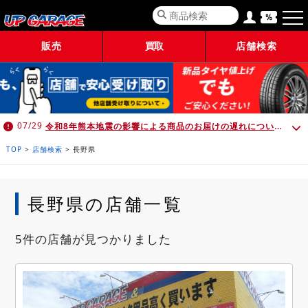
販売
買取
店舗検索
令和8年熊本地震の影響による商品のお届けの遅れについて （7月30日 10:00時点）
07/29
TOP
>
店舗検索
>
長野県
長野県の店舗一覧
5件の店舗が見つかりました