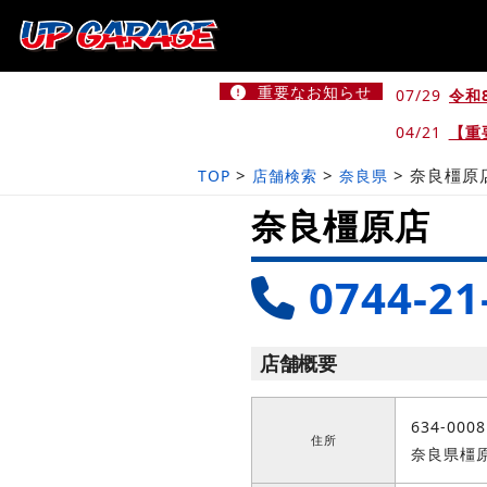
重要なお知らせ
07/29
令和
04/21
【重
>
>
>
奈良橿原
TOP
店舗検索
奈良県
奈良橿原店
0744-21
店舗概要
634-0008
住所
奈良県橿原