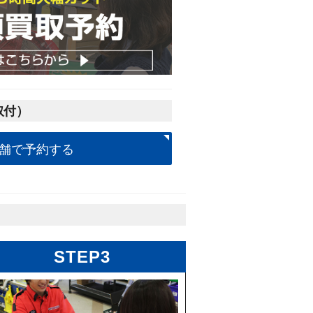
取付）
舗で予約する
STEP3