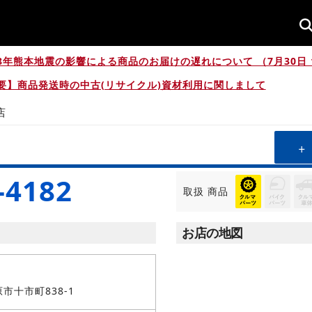
8年熊本地震の影響による商品のお届けの遅れについて （7月30日 1
要】商品発送時の中古(リサイクル)資材利用に関しまして
店
-4182
取扱
商品
お店の地図
市十市町838-1