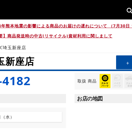
8年熊本地震の影響による商品のお届けの遅れについて （7月30日 1
要】商品発送時の中古(リサイクル)資材利用に関しまして
ズ埼玉新座店
玉新座店
-4182
取扱
商品
お店の地図
日（水）