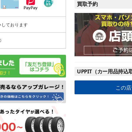
買取予約
いしております
◯
UPPIT（カー用品持込
この店