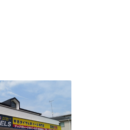
4本 税抜8,900円～（税込
☆何回も使える☆買取金
0円～）