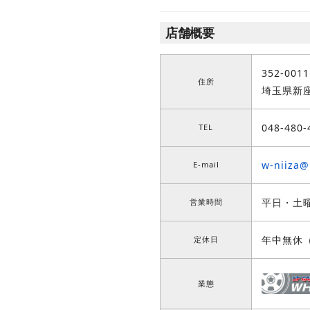
店舗概要
352-0011
住所
埼玉県新
048-480-
TEL
w-niiza
E-mail
平日・土曜
営業時間
年中無休
定休日
業態