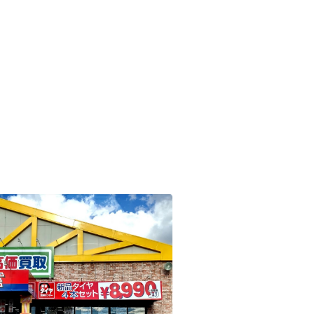
4本 税抜8,900円～（税込
☆何回も使える☆買取金
0円～）