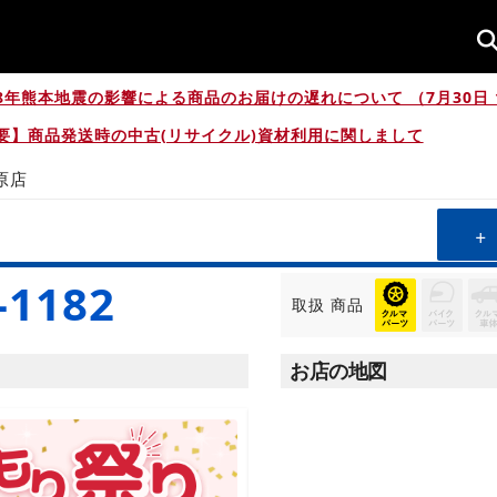
8年熊本地震の影響による商品のお届けの遅れについて （7月30日 1
要】商品発送時の中古(リサイクル)資材利用に関しまして
原店
-1182
取扱
商品
お店の地図