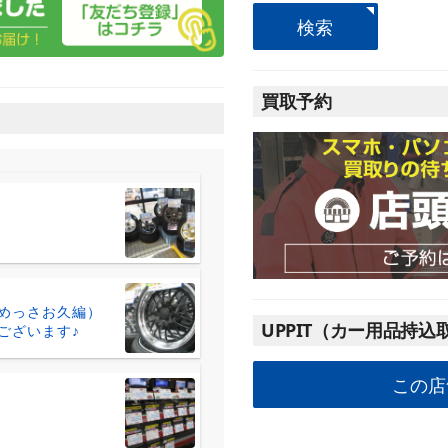
検索
買取予約
(めっさお久編）
UPPIT（カー用品持込
ございます♪
この店