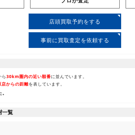
プロが査定
店頭買取予約をする
事前に買取査定を依頼する
から
30km圏内の近い順番
に並んでいます。
原店からの距離
を表しています。
た。
材一覧