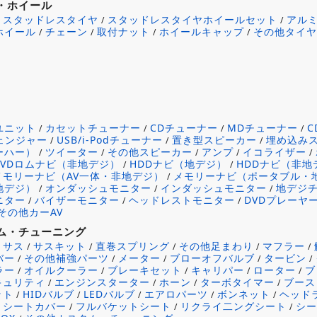
・ホイール
スタッドレスタイヤ
スタッドレスタイヤホイールセット
アル
/
/
/
ホイール
チェーン
取付ナット
ホイールキャップ
その他タイ
/
/
/
/
ユニット
カセットチューナー
CDチューナー
MDチューナー
/
/
/
/
チェンジャー
USB/i-Podチューナー
置き型スピーカー
埋め込み
/
/
/
ーハー）
ツイーター
その他スピーカー
アンプ
イコライザー
/
/
/
/
/
DVDロムナビ（非地デジ）
HDDナビ（地デジ）
HDDナビ（非地
/
/
メモリーナビ（AV一体・非地デジ）
メモリーナビ（ポータブル・
/
地デジ）
オンダッシュモニター
インダッシュモニター
地デジ
/
/
/
ニター
バイザーモニター
ヘッドレストモニター
DVDプレーヤ
/
/
/
その他カーAV
ム・チューニング
サス
サスキット
直巻スプリング
その他足まわり
マフラー
/
/
/
/
/
/
バー
その他補強パーツ
メーター
ブローオフバルブ
タービン
/
/
/
/
/
ラー
オイルクーラー
ブレーキセット
キャリパー
ローター
ブ
/
/
/
/
/
キュリティ
エンジンスターター
ホーン
ターボタイマー
ブース
/
/
/
/
ット
HIDバルブ
LEDバルブ
エアロパーツ
ボンネット
ヘッド
/
/
/
/
/
シートカバー
フルバケットシート
リクライ二ングシート
シ
/
/
/
/