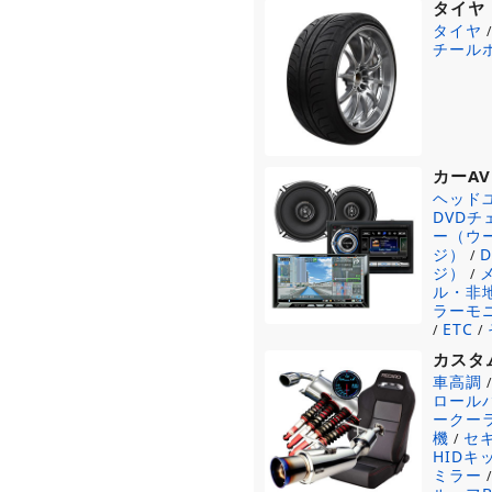
タイヤ
タイヤ
チール
カーAV
ヘッド
DVD
ー（ウ
ジ）
/
ジ）
/
ル・非
ラーモ
ETC
/
/
カスタ
車高調
ロール
ークー
機
セ
/
HIDキ
ミラー