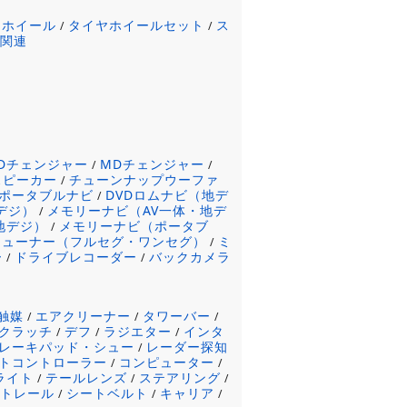
ミホイール
タイヤホイールセット
ス
/
/
ヤ関連
CDチェンジャー
MDチェンジャー
/
/
スピーカー
チューンナップウーファ
/
ポータブルナビ
DVDロムナビ（地デ
/
デジ）
メモリーナビ（AV一体・地デ
/
地デジ）
メモリーナビ（ポータブ
/
チューナー（フルセグ・ワンセグ）
ミ
/
ー
ドライブレコーダー
バックカメラ
/
/
触媒
エアクリーナー
タワーバー
/
/
/
クラッチ
デフ
ラジエター
インタ
/
/
/
レーキパッド・シュー
レーダー探知
/
トコントローラー
コンピューター
/
/
ライト
テールレンズ
ステアリング
/
/
/
ートレール
シートベルト
キャリア
/
/
/